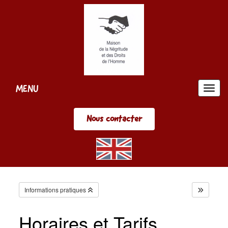
Panneau de gestion des cookies
MENU
MEN
Nous contacter
Informations pratiques
Horaires et Tarifs