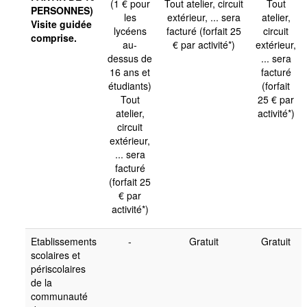
(1 € pour
Tout atelier, circuit
Tout
PERSONNES)
les
extérieur, ... sera
atelier,
Visite guidée
lycéens
facturé (forfait 25
circuit
comprise.
au-
€ par activité*)
extérieur,
dessus de
... sera
16 ans et
facturé
étudiants)
(forfait
Tout
25 € par
atelier,
activité*)
circuit
extérieur,
... sera
facturé
(forfait 25
€ par
activité*)
Etablissements
-
Gratuit
Gratuit
scolaires et
périscolaires
de la
communauté