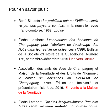
Pour en savoir plus :
René Simonin :
Le problème noir au XVIIIème siècle
vu par des paysans comtois
. In la nouvelle revue
Franc-comtoise. 1962. Epuisé
Elodie Lambert:
L’intervention des habitants de
Champagney pour l’abolition de l’esclavage des
Noirs dans leur cahier de doléances (1789)
. Bulletin
de la Société d'Histoire de la Guadeloupe, Numéro
172, septembre–décembre 2015.
Lien vers l'article
Association des amis du Voeu de Champagney et
Maison de la Négritude et des Droits de l'Homme :
le cahier de doléances du Tiers-Etat de
Champagney, 1789
. Edition en fac-similé et
présentation historique. 2019.
En vente à la Maison
de la Négritude
Elodie Lambert :
Qui était Jacques-Antoine Priqueler
(1753-1802), initiateur probable de l’article 29 du